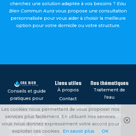
cherchez une solution adaptée à vos besoins ?
Eau
Bien Commun Aura
vous propose une consultation
personnalisée pour vous aider à choisir la meilleure
option pour votre domicile ou votre structure.
Liens utiles
Nos thématiques
À propos
Traitement de
Conseils et guide
l'eau
pratiques pour
Contact
une
Fontaines à eau
Mentions légales
Les cookies nous permettent de vous proposer nos
consommation
Professionnels
Plan du site
services plus facilement. En utilisant nos services,
d’eau de qualité au
Particuliers
vous nous donnez expressément votre accord pour
quotidien. Faites
exploiter ces cookies.
En savoir plus
OK
confiance à des