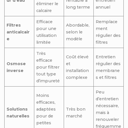
ur d’eau
rentable à
entretien
éliminer le
long terme
annuel
calcaire
Efficace
Remplace
Filtres
Abordable,
pour une
ment
anticalcair
selon le
utilisation
régulier des
e
modèle
limitée
filtres
Très
Coût élevé
Entretien
efficace
Osmose
et
régulier des
pour filtrer
inverse
installation
membrane
tout type
complexe
s et filtres
d’impureté
Peu
Moins
d’entretien
efficaces,
nécessaire,
Solutions
adaptées
Très bon
mais à
naturelles
pour de
marché
renouveler
petites
fréquemme